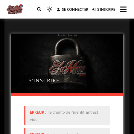
SE CONNECTER
S’INSCRIRE
Réseau EL MATA
S’INSCRIRE
ERREUR :
le champ de l’identifiant est
vide.