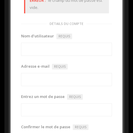
ERREUR :
le champ du mot de passe est
vide.
DÉTAILS DU COMPTE
Nom d’utilisateur
REQUIS
Adresse e-mail
REQUIS
Entrez un mot de passe
REQUIS
Confirmer le mot de passe
REQUIS