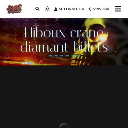
SE CONNECTER
S’INSCRIRE
Réseau EL MATA
Hiboux crane
diamant billets